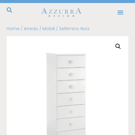
EVOLVING ST
MODERN ST
CLASSIC ST
Home
/
Arredo
/
Mobili
/ Settimino Noa