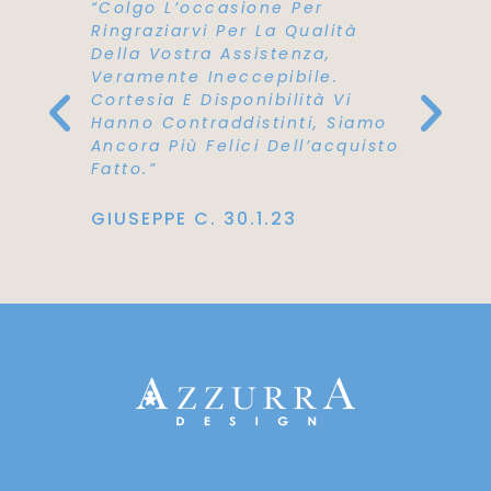
dotti Di
“Colgo L’occasione Per
“Vi Fac
Ringraziarvi Per La Qualità
Lettino
Della Vostra Assistenza,
Stupend
Veramente Ineccepibile.
Cortesia E Disponibilità Vi
BEATRIC
Hanno Contraddistinti, Siamo
Ancora Più Felici Dell’acquisto
Fatto.”
GIUSEPPE C. 30.1.23